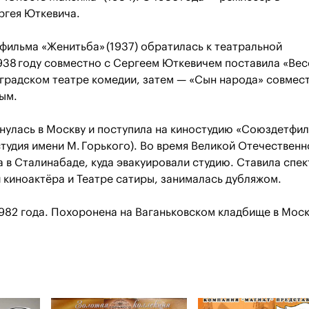
ргея Юткевича.
фильма «Женитьба» (1937) обратилась к театральной
938 году совместно с Сергеем Юткевичем поставила «Ве
градском театре комедии, затем — «Сын народа» совмес
ым.
рнулась в Москву и поступила на киностудию «Союздетфи
тудия имени М. Горького). Во время Великой Отечественн
 в Сталинабаде, куда эвакуировали студию. Ставила спек
и киноактёра и Театре сатиры, занималась дубляжом.
1982 года. Похоронена на Ваганьковском кладбище в Мос