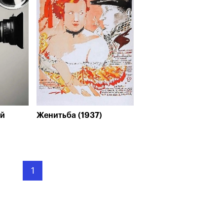
ый
Женитьба (1937)
1