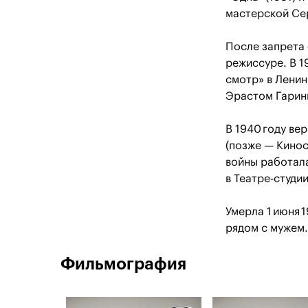
мастерской Се
После запрета 
режиссуре. В 1
смотр» в Ленин
Эрастом Гарин
В 1940 году ве
(позже — Кинос
войны работала
в Театре‑студи
Умерла 1 июня 
рядом с мужем.
Фильмография