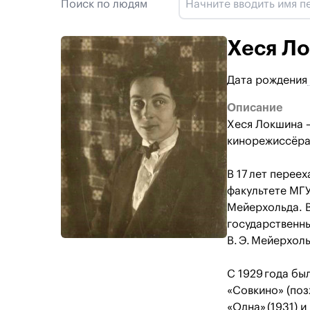
Поиск по людям
Хеся Л
Дата рождения
Описание
Хеся Локшина —
кинорежиссёра 
В 17 лет перее
факультете МГУ
Мейерхольда. В
государственн
В. Э. Мейерхоль
С 1929 года бы
«Совкино» (поз
«Одна» (1931) 