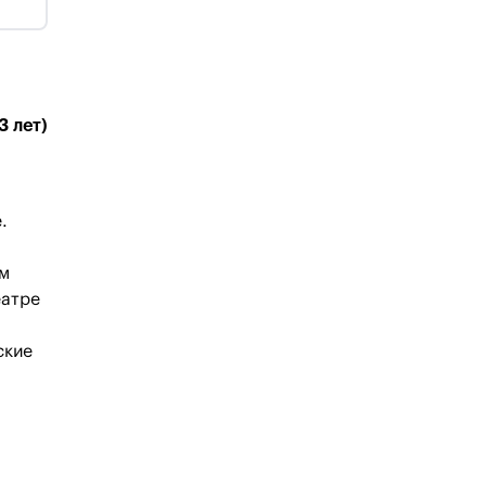
3 лет)
.
ом
еатре
ские