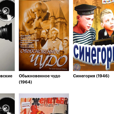
евские
Обыкновенное чудо
Синегория (1946)
(1964)