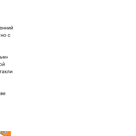
сенний
тно с
льм»
ой
такли
кве