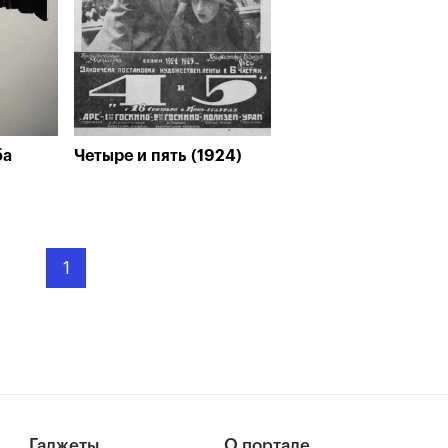
ба
Четыре и пять (1924)
1
Гаджеты
О портале