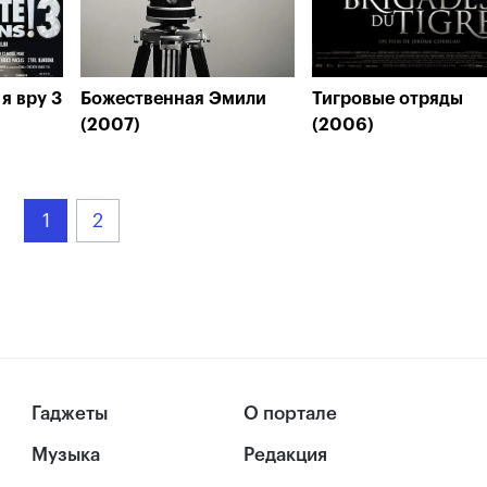
я вру 3
Божественная Эмили
Тигровые отряды
(2007)
(2006)
1
2
Гаджеты
О портале
Музыка
Редакция