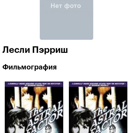
Лесли Пэрриш
Фильмография