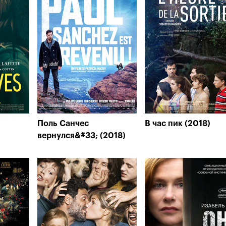
Поль Санчес
В час пик (2018)
вернулся&#33; (2018)