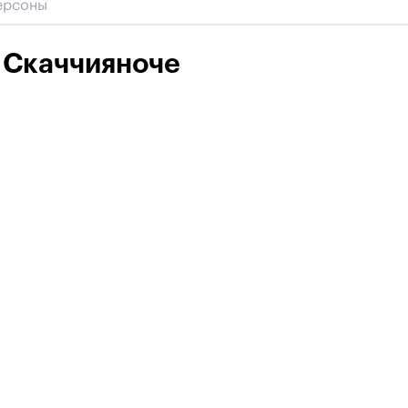
 Скаччияноче