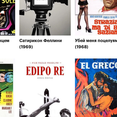
нцем
Сатирикон Феллини
Убей меня поцелуя
(1969)
(1968)