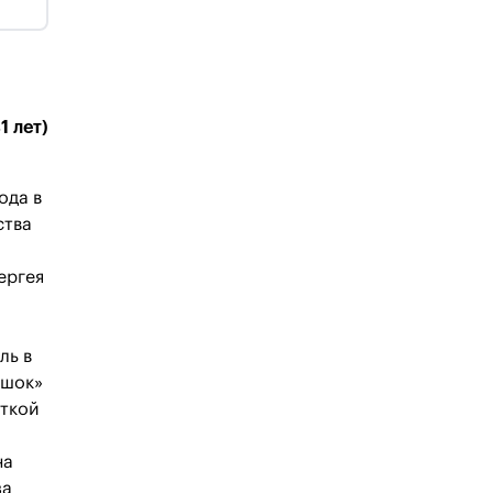
1 лет)
ода в
ства
ергея
ль в
ошок»
нткой
на
за