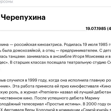
 Черепухина
19.07.1985 (4
ина — российская киноактриса. Родилась 19 июля 1985 г
ь была домохозяйкой, а отец — предпринимателем. С дет
ась танцами: занималась в ансамбле Игоря Моисеева и в
дес». В старших классах посещала театральную студию С
.
ыв случился в 1999 году, когда она исполнила главную ро
ник». Эта работа принесла ей приз кинофестиваля «Кин
кую роль, а журнал «Premiere» назвал её лучшей дебюта
ечественном кино. После успешного дебюта Марину
олодёжный телесериал «Простые истины». В 2000 году о
IX фестиваля Веры Холодной в номинации «Самой юной» 