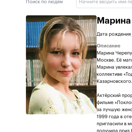
Поиск по людям
Марина
Дата рождения
Описание
Марина Черепух
Москве. Её мат
Марина увлекал
коллективе «То
Казарновского
Актёрский прор
фильме «Поклон
за лучшую женс
1999 года в от
пригласили в м
получила приз 