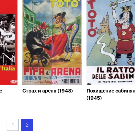
е
Страх и арена (1948)
Похищение сабиня
(1945)
1
2