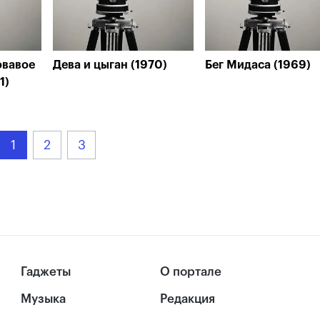
овавое
Дева и цыган (1970)
Бег Мидаса (1969)
1)
1
2
3
Гаджеты
О портале
Музыка
Редакция