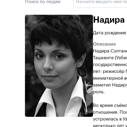
Поиск по людям
Надира
Дата рождения
Описание
Надира Султано
Ташкенте (Узбе
государственно
лет: режиссёр 
миниатюрной во
заметил Надиру
роль.
Во время съём
отношения. Пос
устроилась в У
несколько лет 