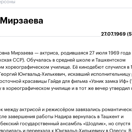
 Мирзаева
27.07.1969 (5
вна Мирзаева — актриса, родившаяся 27 июля 1969 года 
кская ССР). Обучалась в средней школе и Ташкентском
м хореографическом училище. Её кинодебют случился в 
Георгий Юнгвальд‑Хилькевич, искавший исполнительницу
сточной красавицы Гайде для фильма «Узник замка Иф» (
 в хореографическом училище и в тот же вечер утвердил 
ок между актрисой и режиссёром завязались романтическ
ле завершения работы Надира вернулась в Ташкент и
збекский государственный ансамбль «Шодлик», но спустя
уволилась и переехала к Юнгвальд‑Хилькевичу в Одессу. В