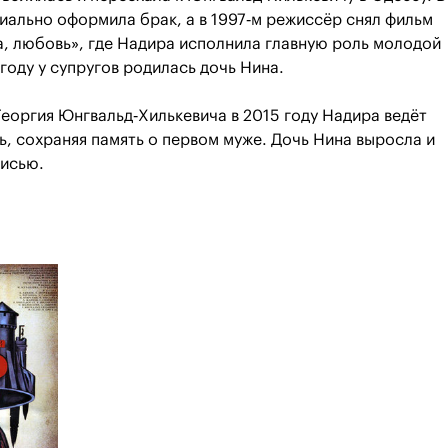
иально оформила брак, а в 1997‑м режиссёр снял фильм
, любовь», где Надира исполнила главную роль молодой
 году у супругов родилась дочь Нина.
еоргия Юнгвальд‑Хилькевича в 2015 году Надира ведёт
, сохраняя память о первом муже. Дочь Нина выросла и
писью.