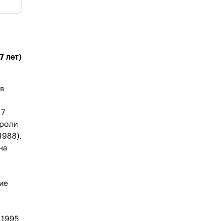
7 лет)
в
17
 роли
1988),
на
ие
 1995