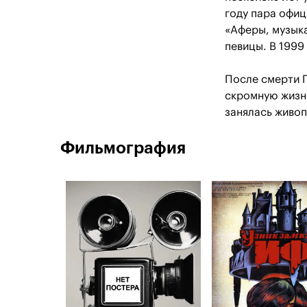
году пара офиц
«Аферы, музыка
певицы. В 1999
После смерти Г
скромную жизнь
занялась живо
Фильмография