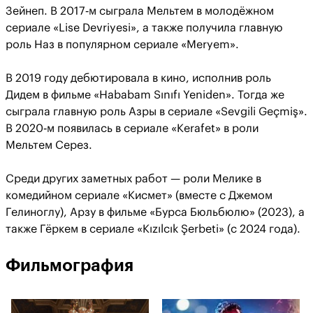
Зейнеп. В 2017‑м сыграла Мельтем в молодёжном
сериале «Lise Devriyesi», а также получила главную
роль Наз в популярном сериале «Meryem».
В 2019 году дебютировала в кино, исполнив роль
Дидем в фильме «Hababam Sınıfı Yeniden». Тогда же
сыграла главную роль Азры в сериале «Sevgili Geçmiş».
В 2020‑м появилась в сериале «Kerafet» в роли
Мельтем Серез.
Среди других заметных работ — роли Мелике в
комедийном сериале «Кисмет» (вместе с Джемом
Гелиноглу), Арзу в фильме «Бурса Бюльбюлю» (2023), а
также Гёркем в сериале «Kızılcık Şerbeti» (с 2024 года).
Фильмография