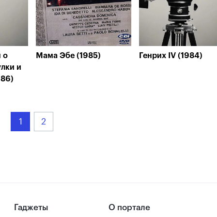
 о
Мама Эбе (1985)
Генрих IV (1984)
лки и
986)
1
2
Гаджеты
О портале