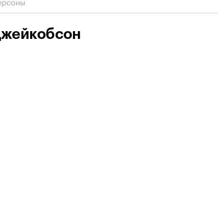
Джейкобсон