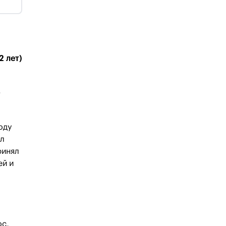
2 лет)
.
оду
ал
ринял
ей и
ос,