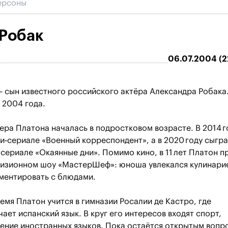
 Робак
06.07.2004 (2
 сын известного российского актёра Александра Робака
 2004 года.
ера Платона началась в подростковом возрасте. В 2014 г
ни‑сериале «Военный корреспондент», а в 2020 году сыгр
 сериале «Окаянные дни». Помимо кино, в 11 лет Платон п
евизионном шоу «МастерШеф»: юноша увлекался кулинари
ментировать с блюдами.
емя Платон учится в гимназии Росалии де Кастро, где
чает испанский язык. В круг его интересов входят спорт,
ение иностранных языков. Пока остаётся открытым вопр