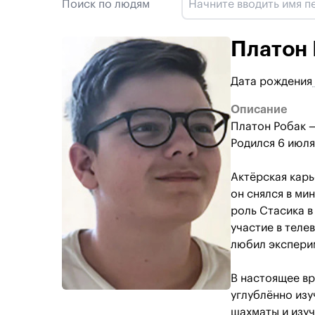
Поиск по людям
Платон
Дата рождения
Описание
Платон Робак —
Родился 6 июля
Актёрская карь
он снялся в ми
роль Стасика в
участие в тел
любил экспери
В настоящее вр
углублённо изу
шахматы и изуч