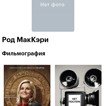
Род МакКэри
Фильмография