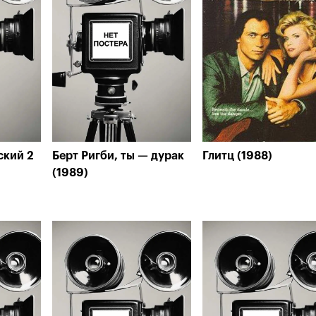
ский 2
Берт Ригби, ты — дурак
Глитц (1988)
(1989)