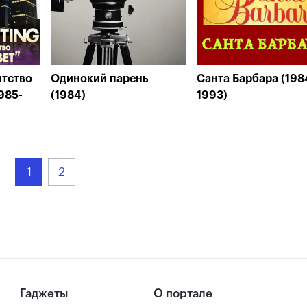
нтство
Одинокий парень
Санта Барбара (198
985-
(1984)
1993)
1
2
Гаджеты
О портале