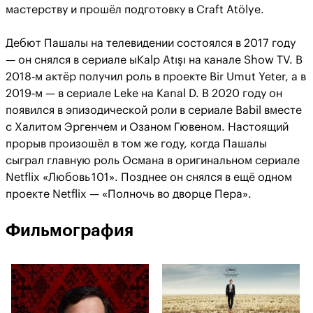
мастерству и прошёл подготовку в Craft Atölye.
Дебют Пашалы на телевидении состоялся в 2017 году
— он снялся в сериале ыKalp Atışı на канале Show TV. В
2018‑м актёр получил роль в проекте Bir Umut Yeter, а в
2019‑м — в сериале Leke на Kanal D. В 2020 году он
появился в эпизодической роли в сериале Babil вместе
с Халитом Эргенчем и Озаном Гювеном. Настоящий
прорыв произошёл в том же году, когда Пашалы
сыграл главную роль Османа в оригинальном сериале
Netflix «Любовь 101». Позднее он снялся в ещё одном
проекте Netflix — «Полночь во дворце Пера».
Фильмография