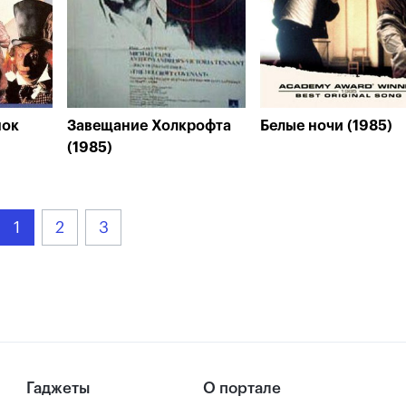
нок
Завещание Холкрофта
Белые ночи (1985)
(1985)
1
2
3
Гаджеты
О портале