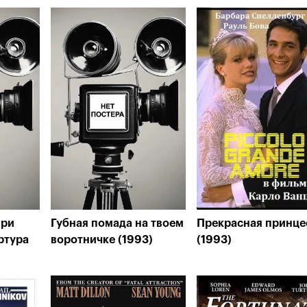
при
Губная помада на твоем
Прекрасная принце
ртура
воротничке (1993)
(1993)