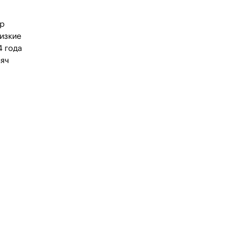
ер
лизкие
4 года
сяч