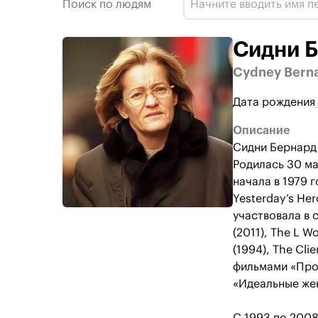
Поиск по людям
Сидни 
Cydney Bern
Дата рождения
Описание
Сидни Бернард
Родилась 30 ма
начала в 1979 
Yesterday’s He
участвовала в 
(2011), The L W
(1994), The Cli
фильмами «Прое
«Идеальные жен