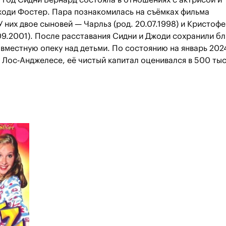
 год Сидни Бернард состояла в отношениях с актрисой и
оди Фостер. Пара познакомилась на съёмках фильма
 них двое сыновей — Чарльз (род. 20.07.1998) и Кристоф
.09.2001). После расставания Сидни и Джоди сохранили б
вместную опеку над детьми. По состоянию на январь 202
 Лос‑Анджелесе, её чистый капитал оценивался в 500 ты