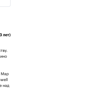
3 лет)
тву.
кино
e Map
swell
е над