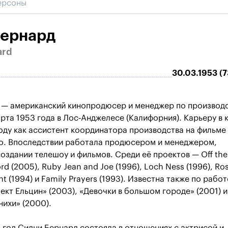
Бернард
ard
30.03.1953 (7
 — американский кинопродюсер и менеджер по производс
рта 1953 года в Лос‑Анджелесе (Калифорния). Карьеру в 
году как ассистент координатора производства на фильме
ro. Впоследствии работала продюсером и менеджером,
создании телешоу и фильмов. Среди её проектов — Off th
ord (2005), Ruby Jean and Joe (1996), Loch Ness (1996), Ro
ent (1994) и Family Prayers (1993). Известна также по работ
кт Ельцин» (2003), «Девочки в большом городе» (2001) и
ихи» (2000).