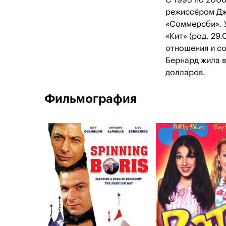
С 1993 по 2008
режиссёром Дж
«Соммерсби». У
«Кит» (род. 29
отношения и со
Бернард жила в
долларов.
Фильмография