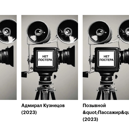
Адмирал Кузнецов
Позывной
(2023)
&quot;Пассажир&qu
(2023)