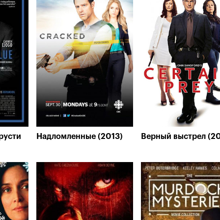
русти
Надломленные (2013)
Верный выстрел (20