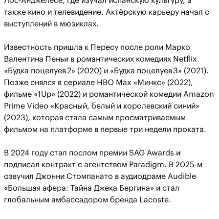
Лос‑Анджелесе, где изучал испанскую культуру, а
также кино и телевидение. Актёрскую карьеру начал с
выступлений в мюзиклах.
Известность пришла к Пересу после роли Марко
Валентина Пеньи в романтических комедиях Netflix
«Будка поцелуев 2» (2020) и «Будка поцелуев 3» (2021).
Позже снялся в сериале HBO Max «Минкс» (2022),
фильме «1Up» (2022) и романтической комедии Amazon
Prime Video «Красный, белый и королевский синий»
(2023), которая стала самым просматриваемым
фильмом на платформе в первые три недели проката.
В 2024 году стал послом премии SAG Awards и
подписал контракт с агентством Paradigm. В 2025‑м
озвучил Джонни Стомпанато в аудиодраме Audible
«Большая афера: Тайна Джека Бергина» и стал
глобальным амбассадором бренда Lacoste.