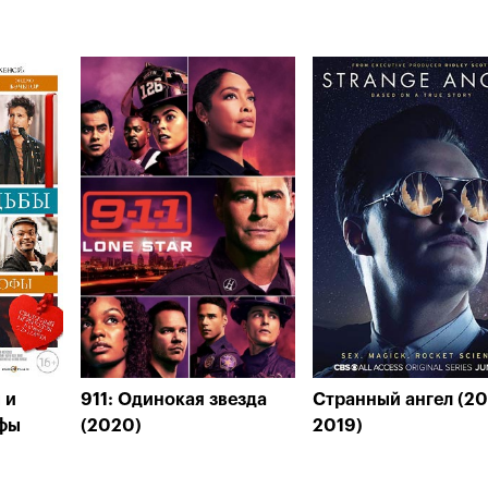
 и
911: Одинокая звезда
Странный ангел (20
офы
(2020)
2019)