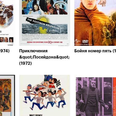
1974)
Приключения
Бойня номер пять (
&quot;Посейдона&quot;
(1972)