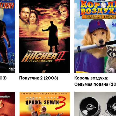
03)
Попутчик 2 (2003)
Король воздуха:
Седьмая подача (2