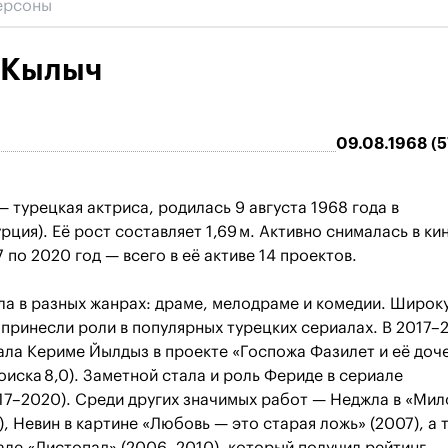
 Кылыч
09.08.1968 (5
 турецкая актриса, родилась 9 августа 1968 года в
рция). Её рост составляет 1,69 м. Активно снималась в ки
 по 2020 год — всего в её активе 14 проектов.
ла в разных жанрах: драме, мелодраме и комедии. Широк
 принесли роли в популярных турецких сериалах. В 2017–
ала Кериме Йылдыз в проекте «Госпожа Фазилет и её доч
оиска 8,0). Заметной стала и роль Фериде в сериале
7–2020). Среди других значимых работ — Неджла в «Мил
), Невин в картине «Любовь — это старая ложь» (2007), а 