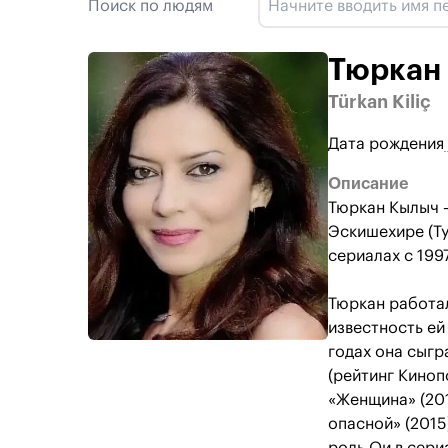
Поиск по людям
Тюркан
Türkan Kiliç
Дата рождения
Описание
Тюркан Кылыч —
Эскишехире (Ту
сериалах с 1997
Тюркан работа
известность ей
годах она сыгр
(рейтинг Киноп
«Женщина» (201
опасной» (2015