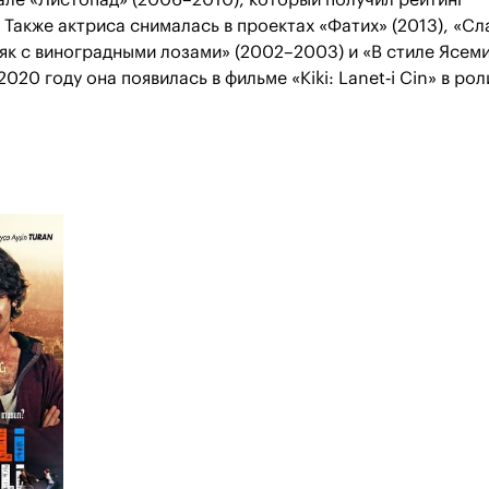
але «Листопад» (2006–2010), который получил рейтинг
. Также актриса снималась в проектах «Фатих» (2013), «Сл
як с виноградными лозами» (2002–2003) и «В стиле Ясем
2020 году она появилась в фильме «Kiki: Lanet‑i Cin» в рол