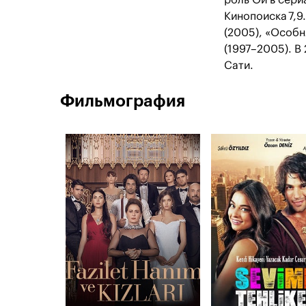
роль Ои в сери
Кинопоиска 7,9
(2005), «Особн
(1997–2005). В 
Сати.
Фильмография