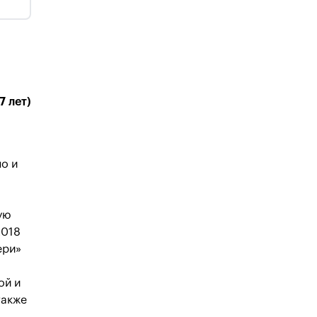
7 лет)
но и
ую
2018
ери»
ой и
также