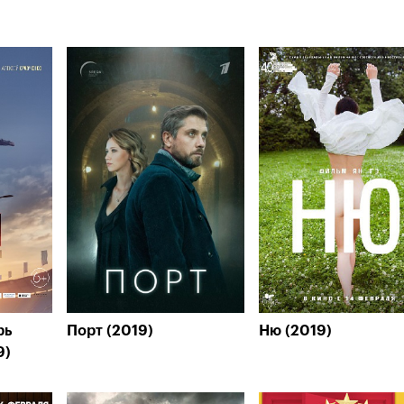
рь
Порт (2019)
Ню (2019)
9)