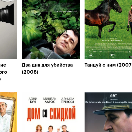
гие
Два дня для убийства
Танцуй с ним (2007
ого
(2008)
)