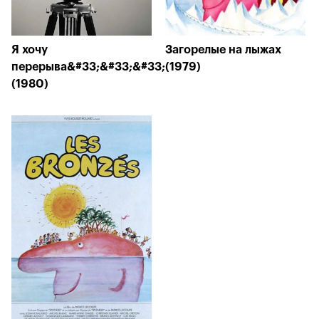
Я хочу
Загорелые на лыжах
перерыва&#33;&#33;&#33;
(1979)
(1980)