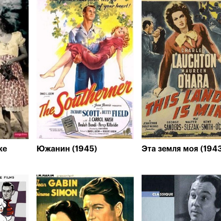
же
Южанин (1945)
Эта земля моя (194