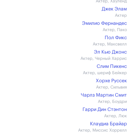
Актер, Хауленд
Джек Элам
Актер
Эмилио Фернандес
Актер, Пако
Пол Фикс
Актер, Максвелл
Эл Кью Джонс
Актер, Черный Харрис
Слим Пикенс
Актер, шериф Бейкер
Хорхе Руссек
Актер, Сильвия
Чарлз Мартин Смит
Актер, Боудри
Гарри Дин Стэнтон
Актер, Люк
Клаудиа Брайар
Актер, Миссис Хоррелл