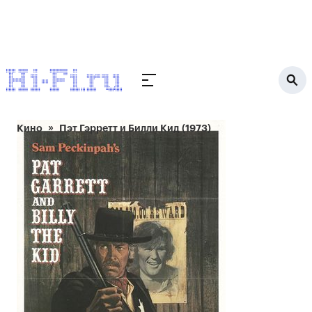
Кино
Пэт Гэрретт и Билли Кид (1973)