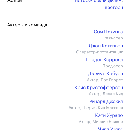
Жанры
исторический фильм
,
вестерн
Актеры и команда
Сэм Пекинпа
Режиссер
Джон Кокильон
Оператор-постановщик
Гордон Кэрролл
Продюсер
Джеймс Кобурн
Актер, Пэт Гэррет
Крис Кристофферсон
Актер, Билли Кид
Ричард Джекил
Актер, Шериф Кип Маккини
Кэти Хурадо
Актер, Миссис Бейкер
Чилл Уиллс