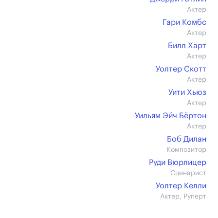
Актер
Гари Комбс
Актер
Билл Харт
Актер
Уолтер Скотт
Актер
Уити Хьюз
Актер
Уильям Эйч Бёртон
Актер
Боб Дилан
Композитор
Руди Вюрлицер
Сценарист
Уолтер Келли
Актер, Руперт