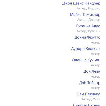
Джон Дэвис Чандлер
Актер, Норрис
Майкл Т. Миклер
Актер, Денвер
Рутания Алда
Актер, Рути Ли
Донни Фриттс
Актер
Аурора Клавель
Актер
Элайша Кук мл.
Актер
Дон Леви
Актер
Даб Тейлор
Актер
Сэм Пекинпа
Актер, Уилл
Джерри Гатлин