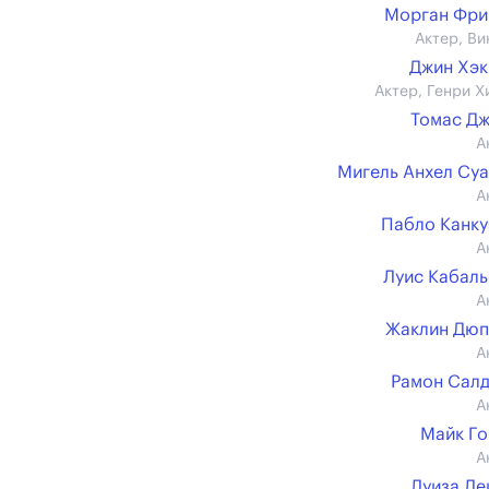
Морган Фри
Актер, Ви
Джин Хэ
Актер, Генри Х
Томас Д
А
Мигель Анхел Су
А
Пабло Канк
А
Луис Кабал
А
Жаклин Дюп
А
Рамон Сал
А
Майк Г
А
Луиза Л