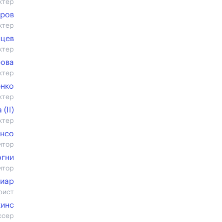
ктер
тров
ктер
нцев
ктер
рова
ктер
енко
ктер
(II)
ктер
энсо
итор
огни
итор
иар
рист
кинс
ссер