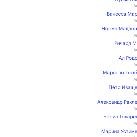
А
Ванесса Ма
А
Норма Малдон
А
Ричард 
А
Ал Род
А
Марсело Тьюб
А
Пётр Иващ
А
Александр Рахл
А
Борис Токарев 
А
Марина Устим