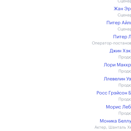
Сцена
Жан Эр
Сцена
Питер Айл
Сцена
Питер 
Оператор-постано
Джин Хэ
Прод
Лори Макк
Прод
Ллевелин У
Прод
Росс Грэйсон 
Прод
Морис Леб
Прод
Моника Белл
Актер, Шанталь Х