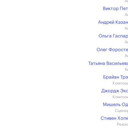
А
Виктор Пе
А
Андрей Каза
А
Ольга Гаспа
А
Олег Форост
А
Татьяна Васильева 
А
Брайан Тр
Композ
Джордж Эк
Композ
Мишель Од
Сцена
Стивен Хоп
Режи