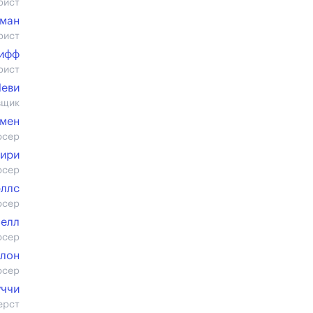
рист
ман
рист
ифф
рист
Леви
вщик
кмен
юсер
рири
юсер
эллс
юсер
Белл
юсер
лон
юсер
уччи
ерст