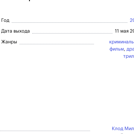
Год
2
Дата выхода
11 мая 
Жанры
криминал
фильм
,
др
три
Клод Ми