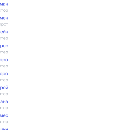
ман
ктор
кмен
ирст
жейн
ктер
арес
ктер
уэро
ктер
ьеро
ктер
рей
ктер
дана
ктер
омес
ктер
ешин