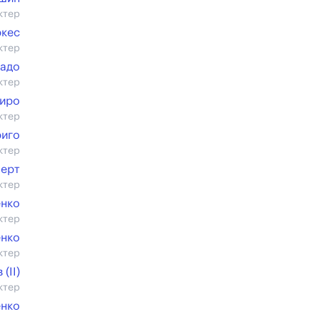
ктер
ркес
ктер
адо
ктер
Миро
ктер
риго
ктер
ерт
ктер
енко
ктер
енко
ктер
(II)
ктер
енко