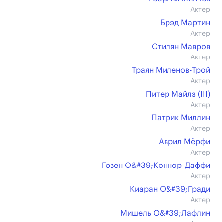
Актер
Брэд Мартин
Актер
Стилян Мавров
Актер
Траян Миленов-Трой
Актер
Питер Майлз (III)
Актер
Патрик Миллин
Актер
Аврил Мёрфи
Актер
Гэвен О&#39;Коннор-Даффи
Актер
Киаран O&#39;Гради
Актер
Мишель О&#39;Лафлин