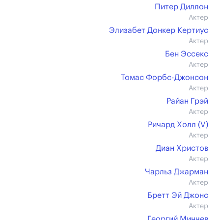
Питер Диллон
Актер
Элизабет Донкер Кертиус
Актер
Бен Эссекс
Актер
Томас Форбс-Джонсон
Актер
Райан Грэй
Актер
Ричард Холл (V)
Актер
Диан Христов
Актер
Чарльз Джарман
Актер
Бретт Эй Джонс
Актер
Георгий Минчев