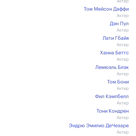
Актер
Том Мейсон Даффи
Актер
Дэн Пул
Актер
Лати Гбайя
Актер
Ханна Беттс
Актер
Лемюэль Блэк
Актер
Том Бони
Актер
Фил Кэмпбелл
Актер
Тони Кондрен
Актер
Эндрю Эмилио ДеЧезаре
Актер