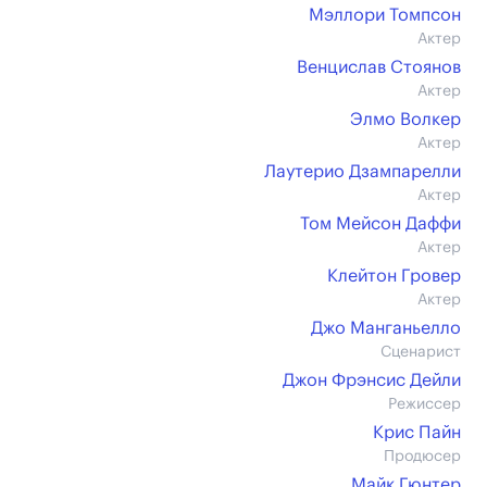
Мэллори Томпсон
Актер
Венцислав Стоянов
Актер
Элмо Волкер
Актер
Лаутерио Дзампарелли
Актер
Том Мейсон Даффи
Актер
Клейтон Гровер
Актер
Джо Манганьелло
Сценарист
Джон Фрэнсис Дейли
Режиссер
Крис Пайн
Продюсер
Майк Гюнтер