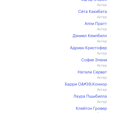
Актер
Сёта Какибата
Актер
Аппи Пратт
Актер
Дэниел Кемпбелл
Актер
Адриан Кристофер
Актер
София Элени
Актер
Натали Серват
Актер
Барри О&#39;Коннор
Актер
Лаура Пшыбилла
Актер
Клейтон Гровер