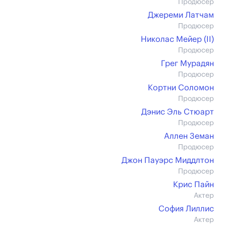
Продюсер
Джереми Латчам
Продюсер
Николас Мейер (II)
Продюсер
Грег Мурадян
Продюсер
Кортни Соломон
Продюсер
Дэнис Эль Стюарт
Продюсер
Аллен Земан
Продюсер
Джон Пауэрс Миддлтон
Продюсер
Крис Пайн
Актер
София Лиллис
Актер