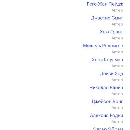
Реге-Жан Пейдж
Актер
Джастис Смит
Актер
Хью Грант
Актер
Мишель Родригес
Актер
Хлоя Коулман
Актер
Дэйзи Хэд
Актер
Николас Блейн
Актер
Джейсон Вонг
Актер
Алексис Родни
Актер
Эдгар Эбрам