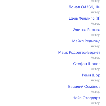
Актер
Донал О&#39;Ши
Актер
Дэйв Филлипс (II)
Актер
Элитса Ражева
Актер
Майкл Редмонд
Актер
Марк Родригес-Бернет
Актер
Стефан Шопов
Актер
Реми Шор
Актер
Василий Семёнов
Актер
Нейл Стоддарт
Актер