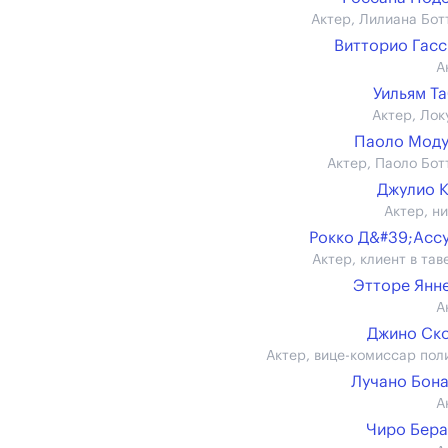
Актер, Лилиана Бот
Витторио Гас
А
Уильям Т
Актер, Лок
Паоло Моду
Актер, Паоло Бот
Джулио 
Актер, н
Рокко Д&#39;Асс
Актер, клиент в тав
Этторе Янн
А
Джино Ск
Актер, вице-комиссар пол
Лучано Бон
А
Чиро Бер