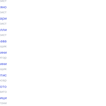
рист
аяно
рист
кари
рист
лли
рист
Бава
вщик
ьини
итор
рини
вщик
нтис
юсер
Тото
зито
рици
тони