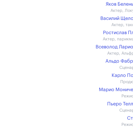
Яков Белен
Актер, Лок
Василий Щел
Актер, так
Ростислав П
Актер, парикм
Всеволод Лари
Актер, Альф
Альдо Фаб
Сцена
Карло П
Прод
Марио Мониче
Режи
Пьеро Тел
Сцена
Ст
Режи