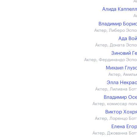
А
Алида Каппел
А
Владимир Бори
Актер, Либеро Эспо
Ада Во
Актер, Доната Эспо
Зиновий Г
Актер, Фердинандо Эспо
Михаил Глуз
Актер, Амиль
Элла Некра
Актер, Лилиана Бот
Владимир Ос
Актер, комиссар пол
Виктор Хохр
Актер, Лоренцо Бот
Елена Его
Актер, Джованна Бот