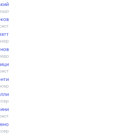
ький
уццо
оков
сист
лятт
ахер
онов
редо
рици
рист
онти
юсер
лли
ссер
лини
рист
ено
ссер