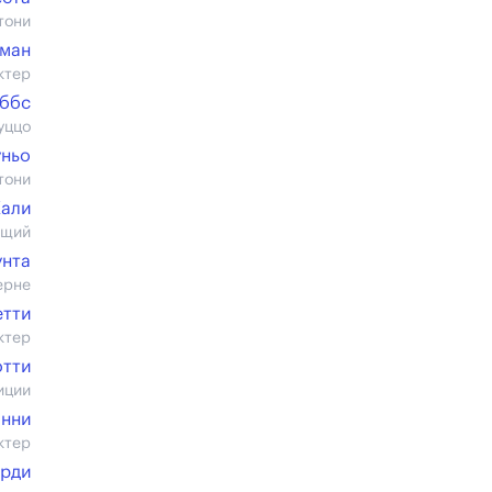
тони
сман
ктер
аббс
уццо
ньо
тони
Кали
ищий
унта
ерне
етти
ктер
отти
иции
анни
ктер
арди