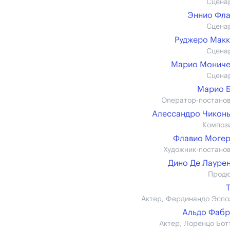
Сцена
Эннио Фл
Сцена
Руджеро Мак
Сцена
Марио Мониче
Сцена
Марио 
Оператор-постано
Алессандро Чикон
Композ
Флавио Моге
Художник-постано
Дино Де Лауре
Прод
Актер, Фердинандо Эспо
Альдо Фаб
Актер, Лоренцо Бот