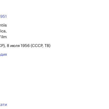
1951
tiis
ica,
Film
СР), 8 июля 1956 (СССР, ТВ)
едия
кати