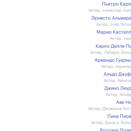
Пьетро Кар
Актер, комиссар пол
Эрнесто Альмир
Актер, отец Эспо
Марио Кастел
Актер, так
Карло Делле П
Актер, Либеро Эспо
Армандо Гуарн
Актер, парикм
Альдо Джуф
Актер, Амиль
Джино Леу
Актер, Альф
Аве Н
Актер, Джованна Бот
Пина Пио
Актер, Доната Эспо
Россана Под