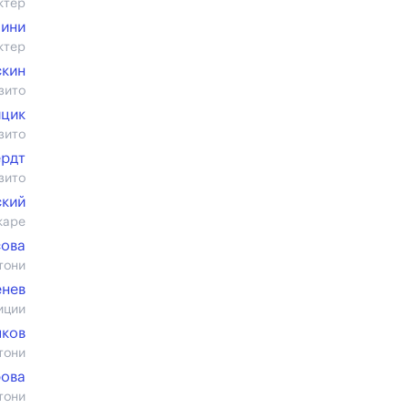
ктер
лини
ктер
скин
зито
йцик
зито
ердт
зито
ский
каре
сова
тони
енев
иции
яков
тони
рова
тони