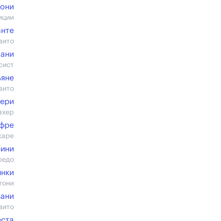
лони
иции
анте
зито
лани
сист
ьяне
зито
ьери
ахер
фре
каре
рини
редо
инки
тони
вани
зито
еста