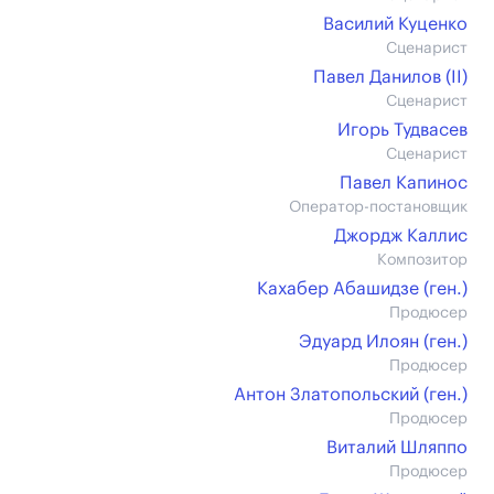
Василий Куценко
Сценарист
Павел Данилов (II)
Сценарист
Игорь Тудвасев
Сценарист
Павел Капинос
Оператор-постановщик
Джордж Каллис
Композитор
Кахабер Абашидзе (ген.)
Продюсер
Эдуард Илоян (ген.)
Продюсер
Антон Златопольский (ген.)
Продюсер
Виталий Шляппо
Продюсер