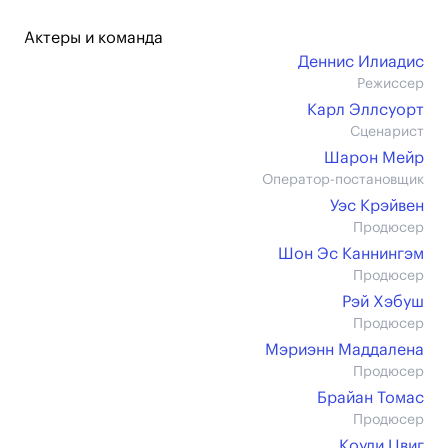
Актеры и команда
Деннис Илиадис
Режиссер
Карл Эллсуорт
Сценарист
Шарон Мейр
Оператор-постановщик
Уэс Крэйвен
Продюсер
Шон Эс Каннингэм
Продюсер
Рэй Хэбуш
Продюсер
Мэриэнн Маддалена
Продюсер
Брайан Томас
Продюсер
Коуди Цвиг