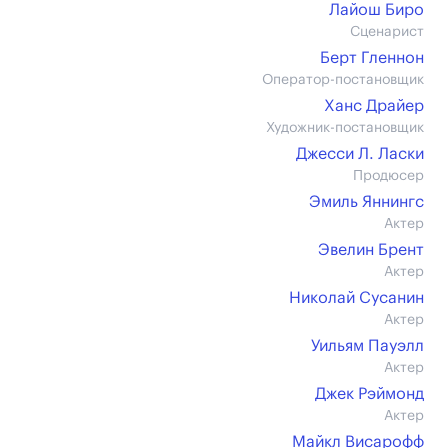
Лайош Биро
Сценарист
Берт Гленнон
Оператор-постановщик
Ханс Драйер
Художник-постановщик
Джесси Л. Ласки
Продюсер
Эмиль Яннингс
Актер
Эвелин Брент
Актер
Николай Сусанин
Актер
Уильям Пауэлл
Актер
Джек Рэймонд
Актер
Майкл Висарофф