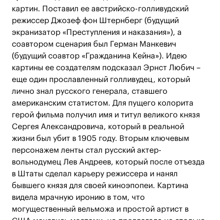
картин. Поставил ее австрийско-голливудский
режиссер Джозеф фон Штернберг (будущий
экранизатор «Преступления и наказания»), а
соавтором сценария был Герман Манкевич
(будущий соавтор «Гражданина Кейна»). Идею
картины ее создателям подсказал Эрнст Любич –
еще один прославленный голливудец, который
лично знал русского генерала, ставшего
американским статистом. Для пущего колорита
герой фильма получил имя и титул великого князя
Сергея Александровича, который в реальной
жизни был убит в 1905 году. Вторым ключевым
персонажем ленты стал русский актер-
вольнодумец Лев Андреев, который после отъезда
в Штаты сделал карьеру режиссера и нанял
бывшего князя для своей киноэпопеи. Картина
видела мрачную иронию в том, что
могущественный вельможа и простой артист в