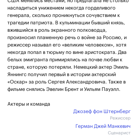
США менялись местами, но предлагала не столько
насладиться унижением некогда горделивого
генерала, сколько проникнуться сочувствием к
трагедии патриота. В кульминации бывший князь,
вжившийся в роль экранного полководца,
произносил пламенную речь о войне за Россию, и
режиссер называл его «великим человеком», хотя
некогда попал в тюрьму по вине аристократа. Два
белых эмигранта примирялись на почве любви к
стране, которую потеряли. Немецкий актер Эмиль
Яннингс получил первый в истории актерский
«Оскар» за роль Сергея Александровича. Также в
фильме снялись Эвелин Брент и Уильям Пауэлл.
Актеры и команда
Джозеф фон Штернберг
Режиссер
Герман Джей Манкевич
Сценарист