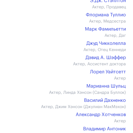
Э.Дж. Стэплтон
Актер, Продавец
Флориана Туллио
Актер, Медсестра
Марк Фамильетти
Актер, Даг
Джуд Чикколелла
Актер, Отец Кеннеди
Дэвид А. Шэффер
Актер, Ассистент доктора
Лорел Уайтсетт
Актер
Марианна Шульц
Актер, Линда Хэнсон (Сандра Буллок)
Василий Дахненко
Актер, Джим Хэнсон (Джулиан МакМэхон)
Александр Хотченков
Актер
Владимир Антоник