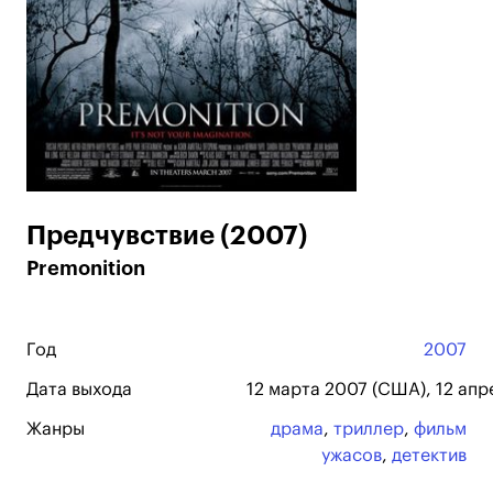
Предчувствие (2007)
Premonition
Год
2007
Дата выхода
12 марта 2007 (США), 12 апр
Жанры
драма
,
триллер
,
фильм
ужасов
,
детектив