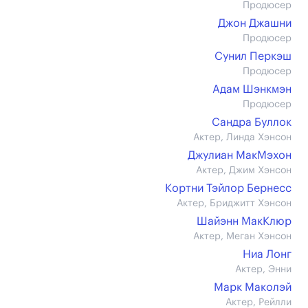
Продюсер
Джон Джашни
Продюсер
Сунил Перкэш
Продюсер
Адам Шэнкмэн
Продюсер
Сандра Буллок
Актер, Линда Хэнсон
Джулиан МакМэхон
Актер, Джим Хэнсон
Кортни Тэйлор Бернесс
Актер, Бриджитт Хэнсон
Шайэнн МакКлюр
Актер, Меган Хэнсон
Ниа Лонг
Актер, Энни
Марк Маколэй
Актер, Рейлли