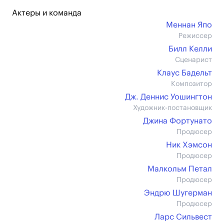
Актеры и команда
Меннан Япо
Режиссер
Билл Келли
Сценарист
Клаус Бадельт
Композитор
Дж. Деннис Уошингтон
Художник-постановщик
Джина Фортунато
Продюсер
Ник Хэмсон
Продюсер
Малкольм Петал
Продюсер
Эндрю Шугерман
Продюсер
Ларс Сильвест