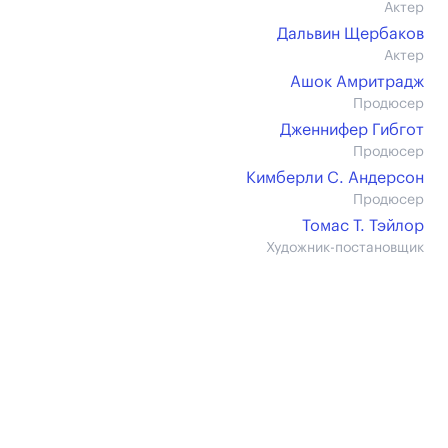
Актер
Дальвин Щербаков
Актер
Ашок Амритрадж
Продюсер
Дженнифер Гибгот
Продюсер
Кимберли С. Андерсон
Продюсер
Томас Т. Тэйлор
Художник-постановщик