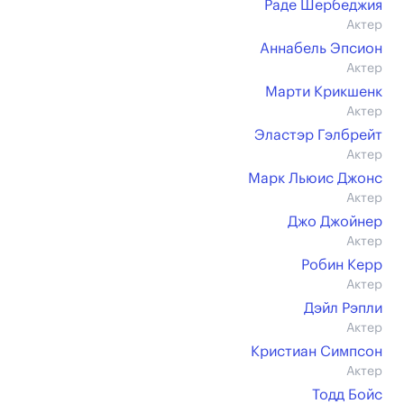
Раде Шербеджия
Актер
Аннабель Эпсион
Актер
Марти Крикшенк
Актер
Эластэр Гэлбрейт
Актер
Марк Льюис Джонс
Актер
Джо Джойнер
Актер
Робин Керр
Актер
Дэйл Рэпли
Актер
Кристиан Симпсон
Актер
Тодд Бойс