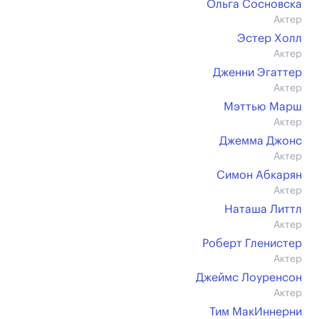
Ольга Сосновска
Актер
Эстер Холл
Актер
Дженни Эгаттер
Актер
Мэттью Марш
Актер
Джемма Джонс
Актер
Симон Абкарян
Актер
Наташа Литтл
Актер
Роберт Гленистер
Актер
Джеймс Лоуренсон
Актер
Тим МакИннерни