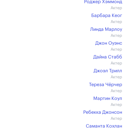
Роджер Хэммонд
Актер
Барбара Кеог
Актер
Линда Марлоу
Актер
Джон Оуэнс
Актер
Дайна Стабб
Актер
Джоэл Трилл
Актер
Тереза Чёрчер
Актер
Мартин Коул
Актер
Ребекка Джонсон
Актер
Саманта Кохлан