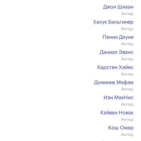
Джон Шихан
Актер
Халук Бильгинер
Актер
Пенни Дауни
Актер
Дэниэл Эванс
Актер
Карстен Хэйес
Актер
Доминик Мефэм
Актер
Иэн МакНис
Актер
Кайван Новак
Актер
Кош Омар
Актер