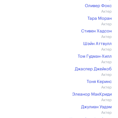
Оливер Фокс
Актер
Тара Моран
Актер
Стивен Хадсон
Актер
Шэйн Аттвулл
Актер
Том Гудман-Хилл
Актер
Джаспер Джейкоб
Актер
Тоня Керинс
Актер
Элеанор МакКриди
Актер
Джулиан Уэдэм
Актер