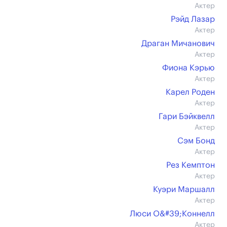
Актер
Рэйд Лазар
Актер
Драган Мичанович
Актер
Фиона Кэрью
Актер
Карел Роден
Актер
Гари Бэйквелл
Актер
Сэм Бонд
Актер
Рез Кемптон
Актер
Куэри Маршалл
Актер
Люси О&#39;Коннелл
Актер