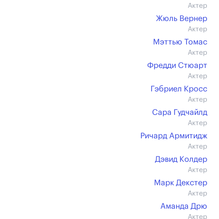
Актер
Жюль Вернер
Актер
Мэттью Томас
Актер
Фредди Стюарт
Актер
Гэбриел Кросс
Актер
Сара Гудчайлд
Актер
Ричард Армитидж
Актер
Дэвид Колдер
Актер
Марк Декстер
Актер
Аманда Дрю
Актер