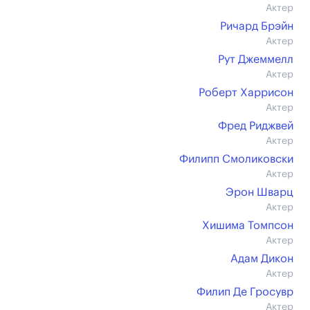
Актер
Ричард Брэйн
Актер
Рут Джеммелл
Актер
Роберт Харрисон
Актер
Фред Риджвей
Актер
Филипп Смоликовски
Актер
Эрон Шварц
Актер
Хишима Томпсон
Актер
Адам Дикон
Актер
Филип Де Гросувр
Актер