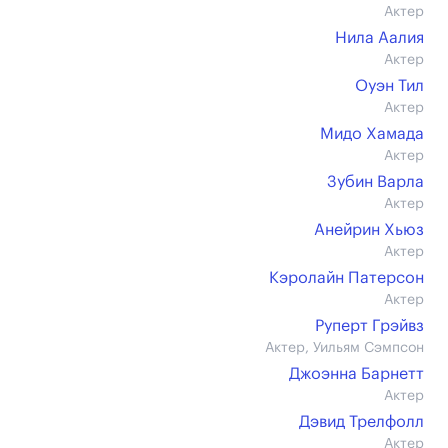
Актер
Нила Аалия
Актер
Оуэн Тил
Актер
Мидо Хамада
Актер
Зубин Варла
Актер
Анейрин Хьюз
Актер
Кэролайн Патерсон
Актер
Руперт Грэйвз
Актер, Уильям Сэмпсон
Джоэнна Барнетт
Актер
Дэвид Трелфолл
Актер