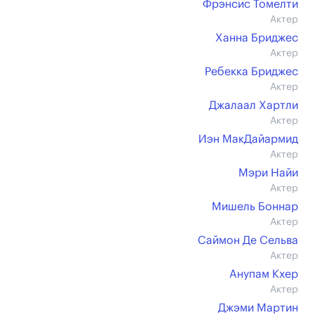
Фрэнсис Томелти
Актер
Ханна Бриджес
Актер
Ребекка Бриджес
Актер
Джалаал Хартли
Актер
Иэн МакДайармид
Актер
Мэри Найи
Актер
Мишель Боннар
Актер
Саймон Де Сельва
Актер
Анупам Кхер
Актер
Джэми Мартин