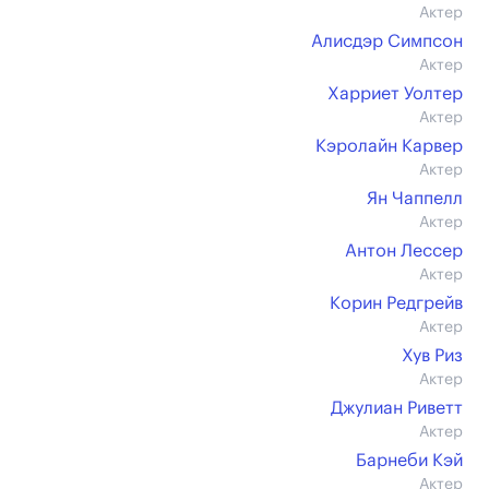
Актер
Алисдэр Симпсон
Актер
Харриет Уолтер
Актер
Кэролайн Карвер
Актер
Ян Чаппелл
Актер
Антон Лессер
Актер
Корин Редгрейв
Актер
Хув Риз
Актер
Джулиан Риветт
Актер
Барнеби Кэй
Актер