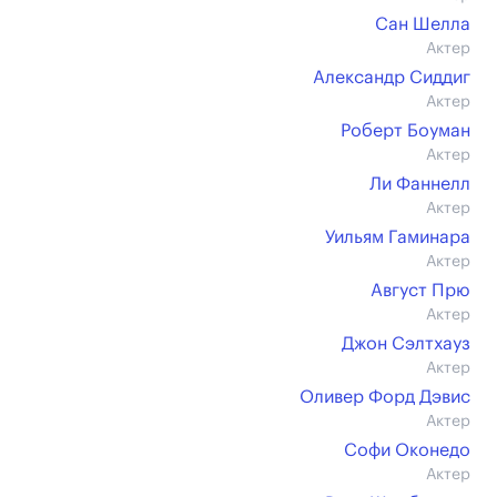
Сан Шелла
Актер
Александр Сиддиг
Актер
Роберт Боуман
Актер
Ли Фаннелл
Актер
Уильям Гаминара
Актер
Август Прю
Актер
Джон Сэлтхауз
Актер
Оливер Форд Дэвис
Актер
Софи Оконедо
Актер