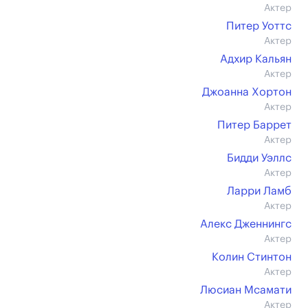
Актер
Питер Уоттс
Актер
Адхир Кальян
Актер
Джоанна Хортон
Актер
Питер Баррет
Актер
Бидди Уэллс
Актер
Ларри Ламб
Актер
Алекс Дженнингс
Актер
Колин Стинтон
Актер
Люсиан Мсамати
Актер