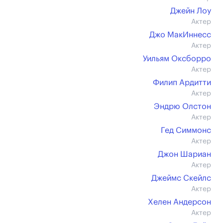
Джейн Лоу
Актер
Джо МакИннесс
Актер
Уильям Оксборро
Актер
Филип Ардитти
Актер
Эндрю Олстон
Актер
Гед Симмонс
Актер
Джон Шариан
Актер
Джеймс Скейлс
Актер
Хелен Андерсон
Актер