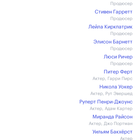
Продюсер
Стивен Гарретт
Продюсер
Лейла Киркпатрик
Продюсер
Элисон Барнетт
Продюсер
Люси Ричер
Продюсер
Питер Ферт
Актер, Гарри Пирс
Никола Уокер
Актер, Рут Эвершед
Руперт Пенри-Джоунс
Актер, Адам Картер
Миранда Райсон
Актер, Джо Портман
Уильям Бакхёрст
Актер