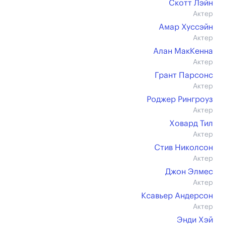
Скотт Лэйн
Актер
Амар Хуссэйн
Актер
Алан МакКенна
Актер
Грант Парсонс
Актер
Роджер Рингроуз
Актер
Ховард Тил
Актер
Стив Николсон
Актер
Джон Элмес
Актер
Ксавьер Андерсон
Актер
Энди Хэй