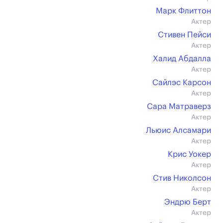
Марк Флиттон
Актер
Стивен Пейси
Актер
Халид Абдалла
Актер
Сайлэс Карсон
Актер
Сара Матраверз
Актер
Льюис Алсамари
Актер
Крис Уокер
Актер
Стив Николсон
Актер
Эндрю Берт
Актер