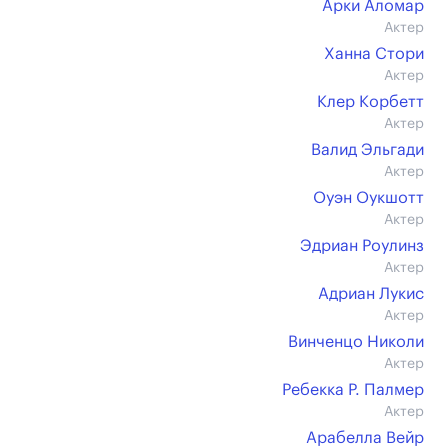
Арки Аломар
Актер
Ханна Стори
Актер
Клер Корбетт
Актер
Валид Эльгади
Актер
Оуэн Оукшотт
Актер
Эдриан Роулинз
Актер
Адриан Лукис
Актер
Винченцо Николи
Актер
Ребекка Р. Палмер
Актер
Арабелла Вейр