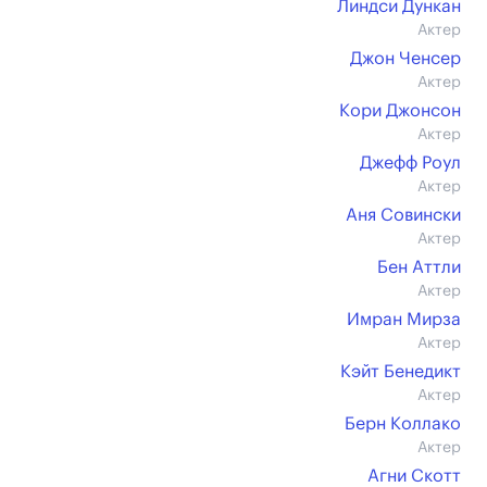
Линдси Дункан
Актер
Джон Ченсер
Актер
Кори Джонсон
Актер
Джефф Роул
Актер
Аня Совински
Актер
Бен Аттли
Актер
Имран Мирза
Актер
Кэйт Бенедикт
Актер
Берн Коллако
Актер
Агни Скотт