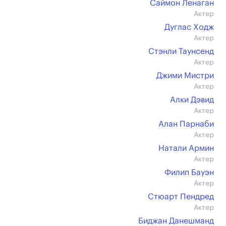
Саймон Ленаган
Актер
Дуглас Ходж
Актер
Стэнли Таунсенд
Актер
Джими Мистри
Актер
Алки Дэвид
Актер
Алан Парнаби
Актер
Натали Армин
Актер
Филип Бауэн
Актер
Стюарт Пендред
Актер
Биджан Данешманд