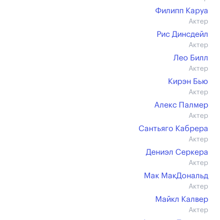
Филипп Каруа
Актер
Рис Динсдейл
Актер
Лео Билл
Актер
Кирэн Бью
Актер
Алекс Палмер
Актер
Сантьяго Кабрера
Актер
Дениэл Серкера
Актер
Мак МакДональд
Актер
Майкл Калвер
Актер