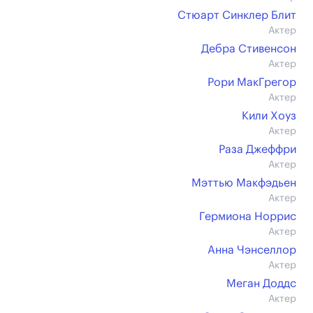
Стюарт Синклер Блит
Актер
Дебра Стивенсон
Актер
Рори МакГрегор
Актер
Кили Хоуз
Актер
Раза Джеффри
Актер
Мэттью Макфэдьен
Актер
Гермиона Норрис
Актер
Анна Чэнселлор
Актер
Меган Доддс
Актер