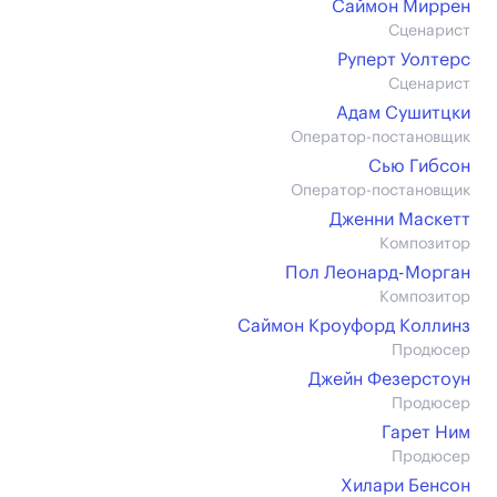
Саймон Миррен
Сценарист
Руперт Уолтерс
Сценарист
Адам Сушитцки
Оператор-постановщик
Сью Гибсон
Оператор-постановщик
Дженни Маскетт
Композитор
Пол Леонард-Морган
Композитор
Саймон Кроуфорд Коллинз
Продюсер
Джейн Фезерстоун
Продюсер
Гарет Ним
Продюсер
Хилари Бенсон