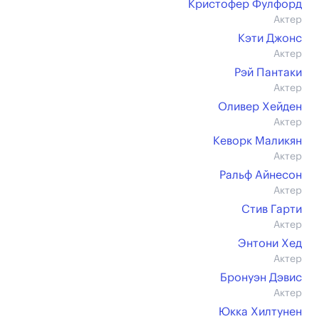
Кристофер Фулфорд
Актер
Кэти Джонс
Актер
Рэй Пантаки
Актер
Оливер Хейден
Актер
Кеворк Маликян
Актер
Ральф Айнесон
Актер
Стив Гарти
Актер
Энтони Хед
Актер
Бронуэн Дэвис
Актер
Юкка Хилтунен