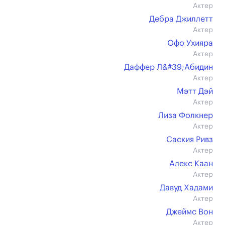
Актер
Дебра Джиллетт
Актер
Офо Ухияра
Актер
Даффер Л&#39;Абидин
Актер
Мэтт Дэй
Актер
Лиза Фолкнер
Актер
Саския Ривз
Актер
Алекс Каан
Актер
Давуд Хадами
Актер
Джеймс Вон
Актер