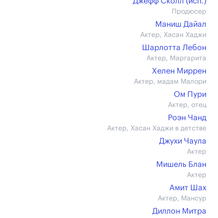
Джефф Сколл (иcп.)
Продюсер
Маниш Дайал
Актер, Хасан Хаджи
Шарлотта Лебон
Актер, Маргарита
Хелен Миррен
Актер, мадам Малори
Ом Пури
Актер, отец
Роэн Чанд
Актер, Хасан Хаджи в детстве
Джухи Чаула
Актер
Мишель Блан
Актер
Амит Шах
Актер, Мансур
Диллон Митра