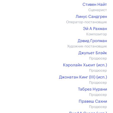
Стивен Найт
Сценарист
Линус Сандгрен
Оператор-постановщик
Эй А Рахман
Композитор
Дэвид Гропман
Художник-постановщик
Джульет Блэйк
Продюсер
Кэролайн Хьюит (иcп.)
Продюсер
Джонатан Кинг (III) (иcп.)
Продюсер
Табрез Нурани
Продюсер
Правеш Сахни
Продюсер