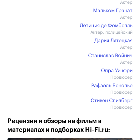
Актер
Мальком Гранат
Актер
Летиция де Фомбелль
Актер, полицейский
Дария Лятецкая
Актер
Станислав Войнич
Актер
Опра Уинфри
Продюсер
Рафаэль Бенолье
Продюсер
Стивен Спилберг
Продюсер
Рецензии и обзоры на фильм в
материалах и подборках Hi-Fi.ru: