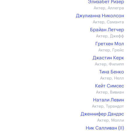
Элизабет Ризер
Актер, Аллегра
Джулианна Николсон
Актер, Саманта
Брайан Летчер
Актер, Джефф
Гретхен Мол
Актер, Грейс
Джастин Керк
Актер, Филипп
Тина Бенко
Актер, Нелл
Кейт Симсес
Актер, Вивиан
Натали Левин
Актер, Турандот
Дженнифер Дандэс
Актер, Молли
Ник Салливан (II)