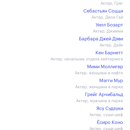
Актер, Грег
Себастьян Соцци
Актер, Дели Гай
Уилл Бозарт
Актер, Джимми
Барбара Джей Дэви
Актер, Дайк
Кен Барнетт
Актер, начальник отдела кейтеринга
Мими Моллигер
Актер, женщина в лифте
Мэгги Мур
Актер, женщина в парке
Грейг Арчибальд
Актер, мужчина в парке
Ясу Судзуки
Актер, суши-шеф
Ёсиро Коно
Актер, суши-шеф