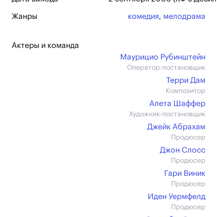
Жанры
комедия
,
мелодрама
Актеры и команда
Маурицио Рубинштейн
Оператор-постановщик
Терри Дам
Композитор
Алета Шаффер
Художник-постановщик
Джейк Абрахам
Продюсер
Джон Слосс
Продюсер
Гари Виник
Продюсер
Иден Уермфелд
Продюсер