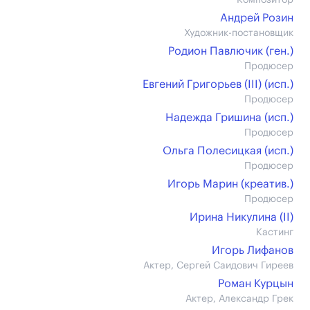
Композитор
Андрей Розин
Художник-постановщик
Родион Павлючик (ген.)
Продюсер
Евгений Григорьев (III) (иcп.)
Продюсер
Надежда Гришина (иcп.)
Продюсер
Ольга Полесицкая (иcп.)
Продюсер
Игорь Марин (креатив.)
Продюсер
Ирина Никулина (II)
Кастинг
Игорь Лифанов
Актер, Сергей Саидович Гиреев
Роман Курцын
Актер, Александр Грек