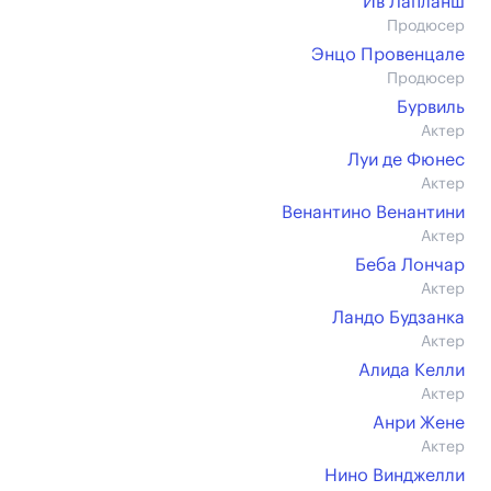
Ив Лапланш
Продюсер
Энцо Провенцале
Продюсер
Бурвиль
Актер
Луи де Фюнес
Актер
Венантино Венантини
Актер
Беба Лончар
Актер
Ландо Будзанка
Актер
Алида Келли
Актер
Анри Жене
Актер
Нино Винджелли