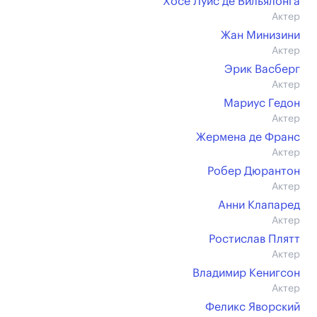
Хосе Луис де Вильялонга
Актер
Жан Минизини
Актер
Эрик Васберг
Актер
Мариус Гедон
Актер
Жермена де Франс
Актер
Робер Дюрантон
Актер
Анни Клапаред
Актер
Ростислав Плятт
Актер
Владимир Кенигсон
Актер
Феликс Яворский