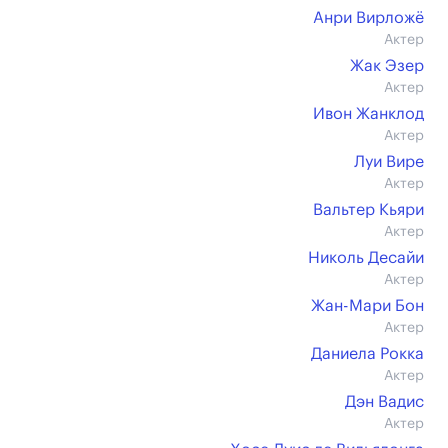
Анри Вирложё
Актер
Жак Эзер
Актер
Ивон Жанклод
Актер
Луи Вире
Актер
Вальтер Кьяри
Актер
Николь Десайи
Актер
Жан-Мари Бон
Актер
Даниела Рокка
Актер
Дэн Вадис
Актер