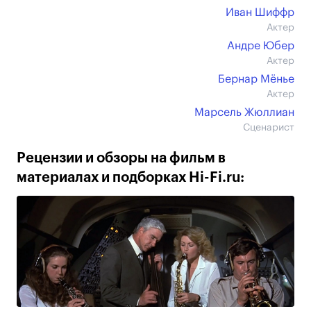
Иван Шиффр
Актер
Андре Юбер
Актер
Бернар Мёнье
Актер
Марсель Жюллиан
Сценарист
Рецензии и обзоры на фильм в
материалах и подборках Hi-Fi.ru: