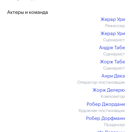
Актеры и команда
Жерар Ури
Режиссер
Жерар Ури
Сценарист
Андре Табе
Сценарист
Жорж Табе
Сценарист
Анри Декэ
Оператор-постановщик
Жорж Делерю
Композитор
Робер Джордани
Художник-постановщик
Робер Дорфманн
Продюсер