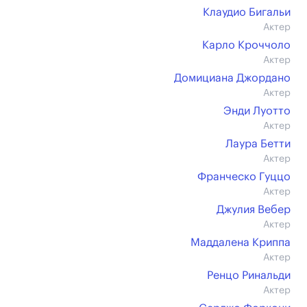
Клаудио Бигальи
Актер
Карло Кроччоло
Актер
Домициана Джордано
Актер
Энди Луотто
Актер
Лаура Бетти
Актер
Франческо Гуццо
Актер
Джулия Вебер
Актер
Маддалена Криппа
Актер
Ренцо Ринальди
Актер