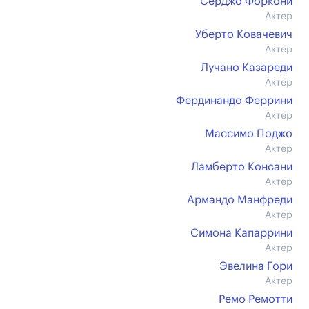
Серджо Форкони
Актер
Уберто Ковачевич
Актер
Лучано Казареди
Актер
Фердинандо Феррини
Актер
Массимо Поджо
Актер
Ламберто Консани
Актер
Армандо Манфреди
Актер
Симона Капаррини
Актер
Эвелина Гори
Актер
Ремо Ремотти