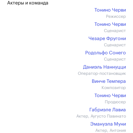
Актеры и команда
Тонино Черви
Режиссер
Тонино Черви
Сценарист
Чезаре Фругони
Сценарист
Родольфо Сонего
Сценарист
Даниэль Наннуцци
Оператор-постановщик
Винче Темпера
Композитор
Тонино Черви
Продюсер
Габриэле Лавиа
Актер, Аугусто Павинато
Эмануэла Муни
Актер, Антония