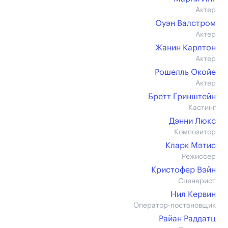
Актер
Оуэн Валстром
Актер
Жанин Карлтон
Актер
Рошелль Окойе
Актер
Бретт Гринштейн
Кастинг
Дэнни Люкс
Композитор
Кларк Мэтис
Режиссер
Кристофер Вэйн
Сценарист
Нил Кервин
Оператор-постановщик
Райан Раддатц