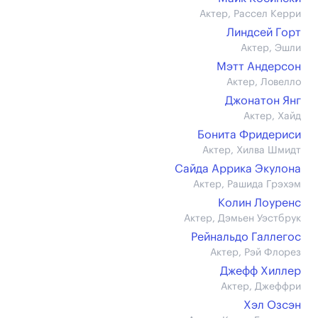
Актер, Рассел Керри
Линдсей Горт
Актер, Эшли
Мэтт Андерсон
Актер, Ловелло
Джонатон Янг
Актер, Хайд
Бонита Фридериси
Актер, Хилва Шмидт
Сайда Аррика Экулона
Актер, Рашида Грэхэм
Колин Лоуренс
Актер, Дэмьен Уэстбрук
Рейнальдо Галлегос
Актер, Рэй Флорез
Джефф Хиллер
Актер, Джеффри
Хэл Озсэн