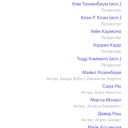
Ким Танненбаум (иcп.)
Продюсер
Алан Р. Коэн (иcп.)
Продюсер
Уэйн Кармона
Продюсер
Уоррен Карр
Продюсер
Тодд Химмелл (иcп.)
Продюсер
Майкл Розенбаум
Актер, Бадди Добс / Джонатан Барлоу
Сара Рю
Актер, Дора Уинстон
Мирча Монро
Актер, Алекса Каммингс
Дэвид Раш
Актер, Алден Шмидт
Майк Косински