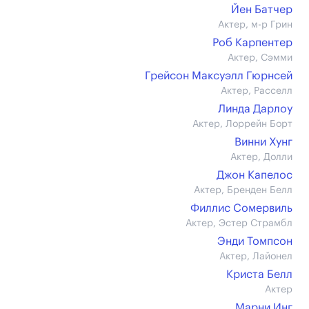
Йен Батчер
Актер, м-р Грин
Роб Карпентер
Актер, Сэмми
Грейсон Максуэлл Гюрнсей
Актер, Расселл
Линда Дарлоу
Актер, Лоррейн Борт
Винни Хунг
Актер, Долли
Джон Капелос
Актер, Бренден Белл
Филлис Сомервиль
Актер, Эстер Страмбл
Энди Томпсон
Актер, Лайонел
Криста Белл
Актер
Марни Инг