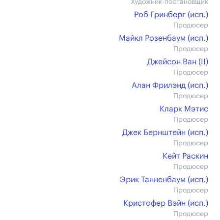
Художник-постановщик
Роб Гринберг (иcп.)
Продюсер
Майкл Розенбаум (иcп.)
Продюсер
Джейсон Ван (II)
Продюсер
Алан Фрилэнд (иcп.)
Продюсер
Кларк Мэтис
Продюсер
Джек Бернштейн (иcп.)
Продюсер
Кейт Раскин
Продюсер
Эрик Танненбаум (иcп.)
Продюсер
Кристофер Вэйн (иcп.)
Продюсер