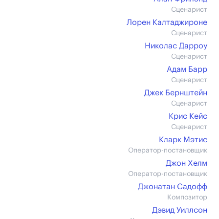
Сценарист
Лорен Калтаджироне
Сценарист
Николас Дарроу
Сценарист
Адам Барр
Сценарист
Джек Бернштейн
Сценарист
Крис Кейс
Сценарист
Кларк Мэтис
Оператор-постановщик
Джон Хелм
Оператор-постановщик
Джонатан Садофф
Композитор
Дэвид Уиллсон