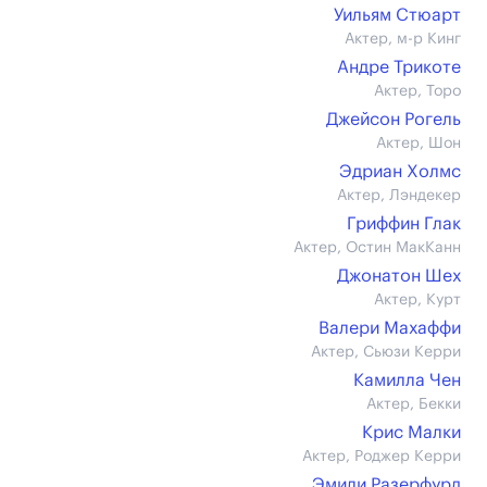
Уильям Стюарт
Актер, м-р Кинг
Андре Трикоте
Актер, Торо
Джейсон Рогель
Актер, Шон
Эдриан Холмс
Актер, Лэндекер
Гриффин Глак
Актер, Остин МакКанн
Джонатон Шех
Актер, Курт
Валери Махаффи
Актер, Сьюзи Керри
Камилла Чен
Актер, Бекки
Крис Малки
Актер, Роджер Керри
Эмили Разерфурд