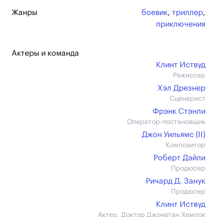
Жанры
боевик
,
триллер
,
приключения
Актеры и команда
Клинт Иствуд
Режиссер
Хэл Дрезнер
Сценарист
Фрэнк Стэнли
Оператор-постановщик
Джон Уильямс (II)
Композитор
Роберт Дэйли
Продюсер
Ричард Д. Занук
Продюсер
Клинт Иствуд
Актер, Доктор Джонатан Хемлок