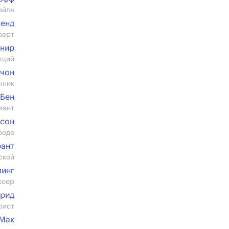
ейла
ленд
юарт
нир
ущий
ичон
нник
 Бен
иант
нсон
рода
рант
ской
пинг
ссер
Фрид
рист
 Мак