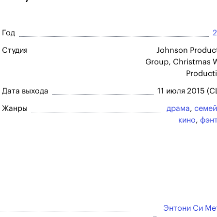
Год
Студия
Johnson Produc
Group, Christmas 
Product
Дата выхода
11 июля 2015 (
Жанры
драма
,
семей
кино
,
фэн
Энтони Си М