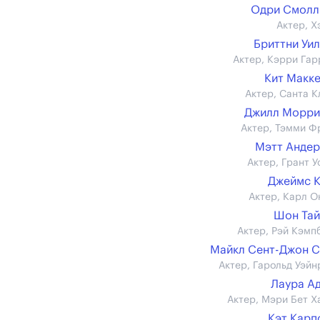
Одри Смолл
Актер, Х
Бриттни Уи
Актер, Кэрри Гар
Кит Макк
Актер, Санта К
Джилл Морри
Актер, Тэмми Ф
Мэтт Анде
Актер, Грант У
Джеймс 
Актер, Карл О
Шон Та
Актер, Рэй Кэмп
Майкл Сент-Джон 
Актер, Гарольд Уэйн
Лаура А
Актер, Мэри Бет Х
Кэт Кар