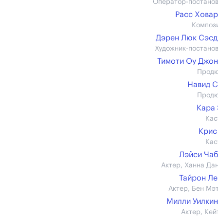
Оператор-постано
Расс Ховард
Композ
Дэрен Люк Сэс
Художник-постано
Тимоти Оу Джо
Прод
Навид 
Прод
Кара
Кас
Крис
Кас
Лэйси Ча
Актер, Ханна Да
Тайрон Л
Актер, Бен Мэ
Милли Уилки
Актер, Кей