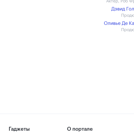
Актер, Роб Ф
Дэвид Го
Прод
Оливье Де К
Прод
Гаджеты
О портале