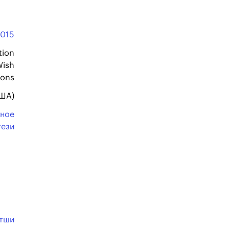
2015
tion
Wish
ions
США)
ное
тези
етши