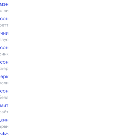
мэн
элли
лсон
ретт
ечни
лаус
сон
ринк
рсон
окер
Керк
ксли
йсон
белл
Смит
райт
дкин
арви
пофф