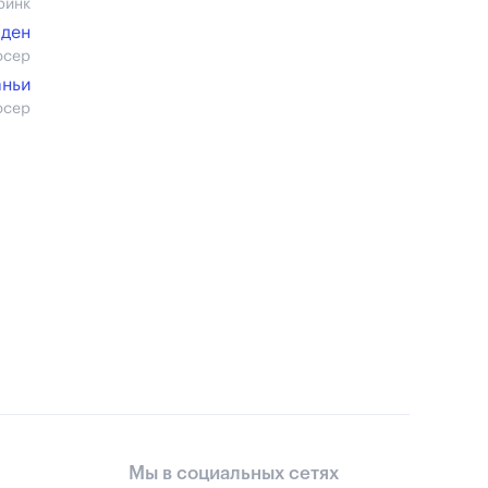
ринк
лден
юсер
аньи
юсер
Мы в социальных сетях