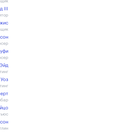
вщик
 III
итор
джис
вщик
нсон
юсер
Суфи
юсер
 Эйд
тинг
 Уоз
тинг
берт
нбар
ейцо
тьюс
нсон
тлин