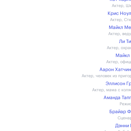
Актер, Ш
Крис Ноу
Актер, Ст
Майкл Ме
Актер, вед
Ли Т
Актер, охра
Майкл
Актер, офиц
Аарон Хатчи
Актер, человек из приго
Эллисон Г
Актер, мама с коля
Аманда Тап
Режи
Брайар 
Сцена
Дэнни