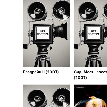
Бладрейн II (2007)
Сид: Месть восс
(2007)