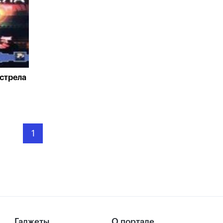
стрела
1
Гаджеты
О портале