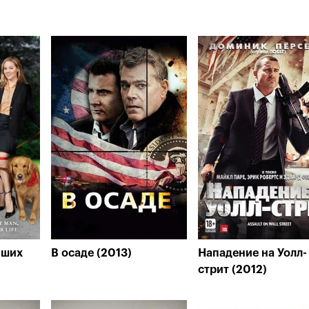
вших
В осаде (2013)
Нападение на Уолл-
стрит (2012)