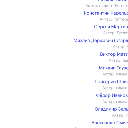
Актер, нацист Фогель
Константин Карель
Актер, Риттер
Сергей Марти
Актер, Гутве
Михаил Державин (стар
Актер, 
Виктор Мат
Актер, на
Михаил Глуз
Актер, гимна
Григорий Шпи
Актер, гимна
Фёдор Иванов (
Актер, гимна
Владимир Зел
Актер, г
Александр Сми