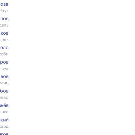
пова
Раух
улов
дель
ыков
дель
элс
коби
пров
нсуа
авов
ренц
юбов
ллер
вьёв
инке
ский
хард
нгов