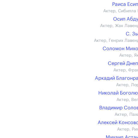
Раиса Еси
Актер, Сибилла 
Осип Абд
Актер, Жак Лавен
С. З
Актер, Генрих Лавен
Соломон Михо
Актер, Я
Сергей Дне
Актер, Фра
Аркадий Благонр
Актер, Ло
Николай Богол
Актер, Ве
Владимир Соло
Актер, Пах
Алексей Консов
Актер, Ри
Михаил Аста