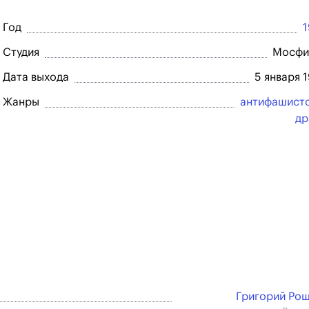
Год
Студия
Мосфи
Дата выхода
5 января 
Жанры
антифашист
др
Григорий Ро