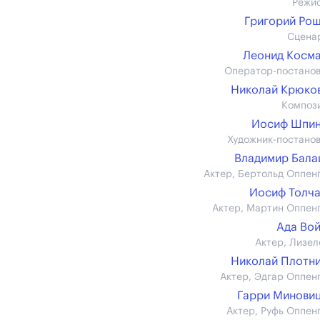
Режи
Григорий Ро
Сцена
Леонид Косм
Оператор-постано
Николай Крюков 
Композ
Иосиф Шпин
Художник-постано
Владимир Бал
Актер, Бертольд Оппен
Иосиф Толч
Актер, Мартин Оппен
Ада Во
Актер, Лизел
Николай Плотн
Актер, Эдгар Оппен
Гарри Минови
Актер, Руфь Оппен