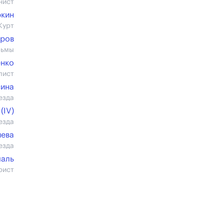
нист
ркин
Курт
бров
рьмы
енко
лист
сина
езда
(IV)
езда
иева
езда
шаль
рист