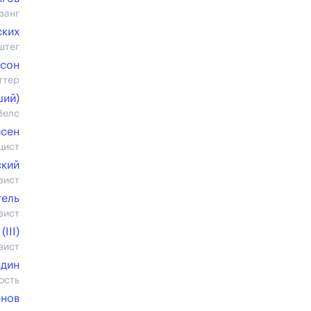
занг
ских
штег
нсон
ттер
ший)
Велс
исен
цист
ский
зист
гель
зист
III)
зист
ьдин
ость
рнов