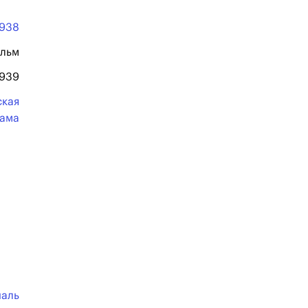
1938
льм
1939
ская
ама
шаль