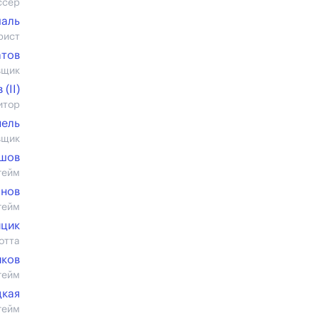
ссер
шаль
рист
атов
вщик
(II)
итор
ель
вщик
ашов
гейм
анов
гейм
йцик
отта
иков
гейм
цкая
гейм