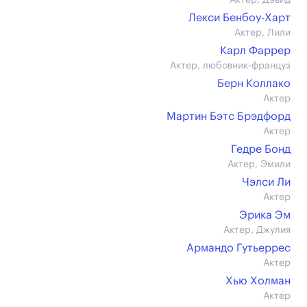
Актер, Дэвид
Лекси Бенбоу-Харт
Актер, Лили
Карл Фаррер
Актер, любовник-француз
Берн Коллако
Актер
Мартин Бэтс Брэдфорд
Актер
Гедре Бонд
Актер, Эмили
Чэлси Ли
Актер
Эрика Эм
Актер, Джулия
Армандо Гутьеррес
Актер
Хью Холман
Актер