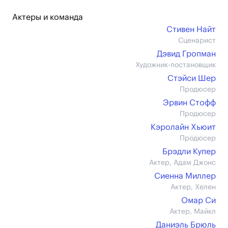
Актеры и команда
Стивен Найт
Сценарист
Дэвид Гропман
Художник-постановщик
Стэйси Шер
Продюсер
Эрвин Стофф
Продюсер
Кэролайн Хьюит
Продюсер
Брэдли Купер
Актер, Адам Джонс
Сиенна Миллер
Актер, Хелен
Омар Си
Актер, Майкл
Даниэль Брюль